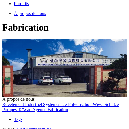
Produits
À propos de nous
Fabrication
À propos de nous
Revêtement Industriel
Systèmes De Pulvérisation
Wiwa
Schutze
Pompes
Taïwan
Agence
Fabrication
Tags