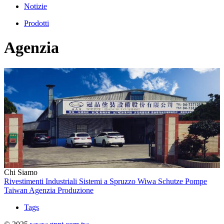
Notizie
Prodotti
Agenzia
Chi Siamo
Rivestimenti Industriali
Sistemi a Spruzzo
Wiwa
Schutze
Pompe
Taiwan
Agenzia
Produzione
Tags