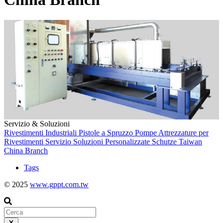
Servizio & Soluzioni
Rivestimenti Industriali
Pistole a Spruzzo
Pompe
Attrezzature per
Rivestimenti
Servizio
Soluzioni Personalizzate
Schutze
Taiwan
China Branch
Tags
© 2025
www.gppt.com.tw